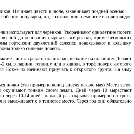
ков. Начинает цвести в июле, заканчивает поздней осенью.
особенно популярна, но, к сожалению, немногие из цветоводов
точки используют для черенков. Укорачивают однолетние побеги
 весной до основания вырезать все ростки, кроме нескольких
мы гортензии: двухлетний саженец подвязывают к колышку,
роны только сильные побеги.
ижние листья срезают полностью, верхние на половину. Делают
-2 см. в парник, теплицу или в ящики, в торф поверх которого
тся Позже их начинают приучать к открытого грунта. На зиму
я почки (это примерно конец апреля начало мая) Места узлов
и окучивают тонким слоем земли. Дней через 10 вырастают
 через 10-14 дней , каждый раз закрывая примерно на треть.
 и высаживают с в тенистое место. Через год они обязательно