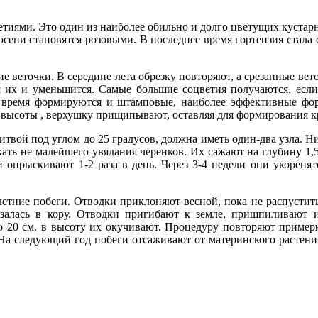
ями. Это один из наиболее обильно и долго цветущих кустарни
осени становятся розовыми. В последнее время гортензия стала 
ие веточки. В середине лета обрезку повторяют, а срезанные ве
тия их и уменьшится. Самые большие соцветия получаются, если
 время формируются и штамповые, наиболее эффективные фор
 высоты , верхушку прищипывают, оставляя для формирования к
итвой под углом до 25 градусов, должна иметь один-два узла. Н
кать не малейшего увядания черенков. Их сажают на глубину 1,5
 опрыскивают 1-2 раза в день. Через 3-4 недели они укореня
етние побеги. Отводки приклоняют весной, пока не распуститьс
езалась в кору. Отводки пригибают к земле, пришпиливают 
 20 см. в высоту их окучивают. Процедуру повторяют примерно
. На следующий год побеги отсаживают от материнского растения