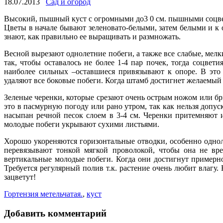
18.07.2013
Сад и огород
Высокий, пышный куст с огромными до3 0 см. пышными соцвети
Цветы в начале бывают зеленовато-белыми, затем белыми и к 
знают, как правильно ее выращивать и размножать.
Весной вырезают однолетние побеги, а также все слабые, мелк
так, чтобы оставалось не более 1-4 пар почек, тогда соцве
наиболее сильных –оставшиеся привязывают к опоре. В это
удаляют все боковые побеги. Когда штамб достигнет желаемый
Зеленые черенки, которые срезают очень острым ножом или бр
это в пасмурную погоду или рано утром, так как нельзя допус
насыпан речной песок слоем в 3-4 см. Черенки притемняют и
молодые побеги укрывают сухими листьями.
Хорошо укореняются горизонтальные отводки, особенно однол
перевязывают тонкой мягкой проволокой, чтобы она не вр
вертикальные молодые побеги. Когда они достигнут примерно
Требуется регулярный полив т.к. растение очень любит влагу
зацветут!
Гортензия метельчатая.
,
куст
Добавить комментарий