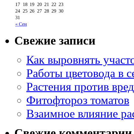
17
18
19
20
21
22
23
24
25
26
27
28
29
30
31
« Сен
Свежие записи
Как выровнять участо
Работы цветовода в с
Растения против вре
Фитофтороз томатов
Взаимное влияние ра
Свежие комментарии