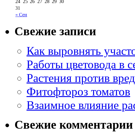
24
25
26
27
28
29
30
31
« Сен
Свежие записи
Как выровнять участо
Работы цветовода в с
Растения против вре
Фитофтороз томатов
Взаимное влияние ра
Свежие комментарии