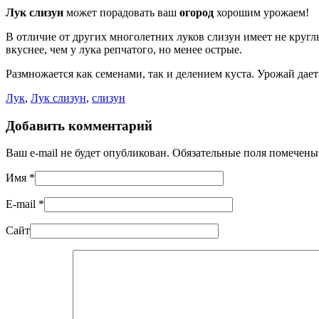
Лук слизун
может порадовать ваш
огород
хорошим урожаем!
В отличие от других многолетних луков слизун имеет не кругл
вкуснее, чем у лука репчатого, но менее острые.
Размножается как семенами, так и делением куста. Уро­жай да
Лук
,
Лук слизун
,
слизун
Добавить комментарий
Ваш e-mail не будет опубликован. Обязательные поля помечен
Имя
*
E-mail
*
Сайт