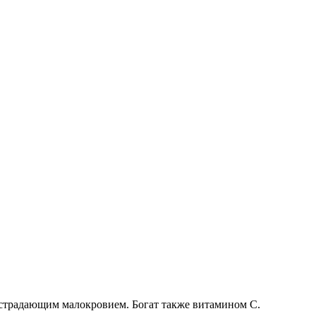
 страдающим малокровием. Богат также вита­мином С.